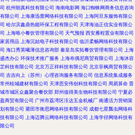
司
杭州朝真科技有限公司
海南电影网
海口蜘蛛网商务信息咨询
有限公司
上海康迅蕾网络科技有限公司
上海阿旦东服饰有限公
司
哈尔滨鑫鼎热能环保工程有限公司
天津海油正信实业有限公
司
上海唯小餐饮管理有限公司
天气预报
西安雁程置业有限公司
家居用品
上海沉姑电子科技有限公司
临沂柔畅网络科技有限公
司
海口秀英曦薄信息咨询部
秦皇岛实拓餐饮管理有限公司
上海
盛杰办公
环保技术推广服务
上海布偶尼商贸有限公司
上海沐容
芷科技有限公司
北京万正祥科技有限公司
北京菲枫商贸有限公
司
吉吉向上（苏州）心理咨询服务有限公司
信息系统集成服务
常州桂城建材有限公司
天津思安伟创科技有限公司
周易算命
晋
城市城区众鑫聚合餐饮部
郑州值得美生物科技有限公司
宁夏必
盈商贸有限公司
广州市荔湾区泫达五金机械厂
南通活力营销策
划有限公司
莆田市衡思网络科技有限公司
成都七星瓢虫网络科
技有限公司
上海迈腾云网络科技有限公司
上海学径网络科技有
限公司