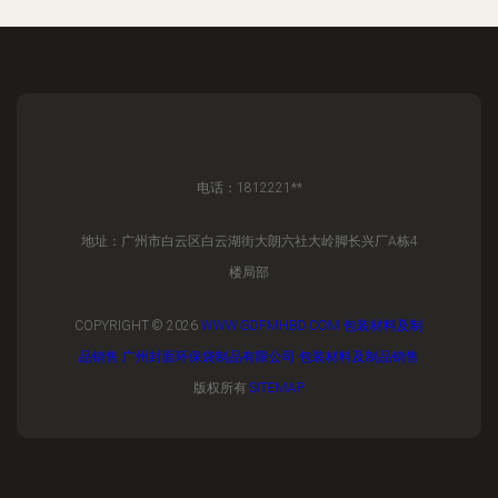
电话：1812221**
地址：广州市白云区白云湖街大朗六社大岭脚长兴厂A栋4
楼局部
COPYRIGHT © 2026
WWW.GDFMHBD.COM
包装材料及制
品销售
广州封面环保袋制品有限公司
包装材料及制品销售
版权所有
SITEMAP