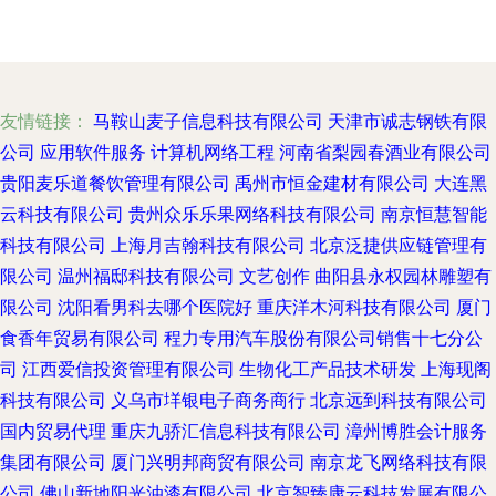
友情链接：
马鞍山麦子信息科技有限公司
天津市诚志钢铁有限
公司
应用软件服务
计算机网络工程
河南省梨园春酒业有限公司
贵阳麦乐道餐饮管理有限公司
禹州市恒金建材有限公司
大连黑
云科技有限公司
贵州众乐乐果网络科技有限公司
南京恒慧智能
科技有限公司
上海月吉翰科技有限公司
北京泛捷供应链管理有
限公司
温州福邸科技有限公司
文艺创作
曲阳县永权园林雕塑有
限公司
沈阳看男科去哪个医院好
重庆洋木河科技有限公司
厦门
食香年贸易有限公司
程力专用汽车股份有限公司销售十七分公
司
江西爱信投资管理有限公司
生物化工产品技术研发
上海现阁
科技有限公司
义乌市垟银电子商务商行
北京远到科技有限公司
国内贸易代理
重庆九骄汇信息科技有限公司
漳州博胜会计服务
集团有限公司
厦门兴明邦商贸有限公司
南京龙飞网络科技有限
公司
佛山新地阳光油漆有限公司
北京智臻康云科技发展有限公